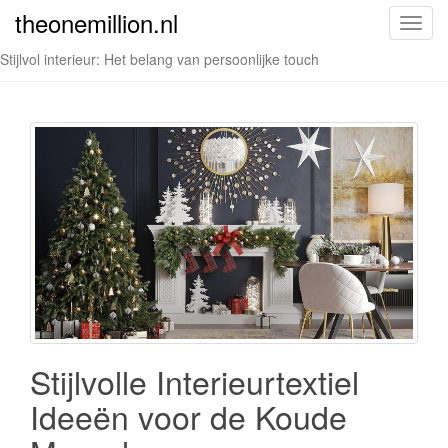
theonemillion.nl
T
o
Stijlvol interieur: Het belang van persoonlijke touch
g
g
l
e
n
a
v
i
g
a
t
i
o
Stijlvolle Interieurtextiel
n
Ideeën voor de Koude