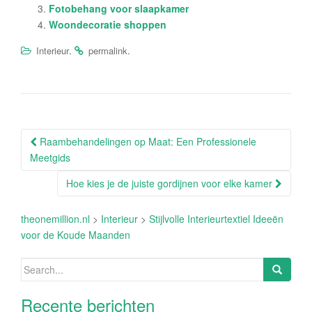
Fotobehang voor slaapkamer
Woondecoratie shoppen
.
.
Interieur
permalink
Post
Raambehandelingen op Maat: Een Professionele
navigation
Meetgids
Hoe kies je de juiste gordijnen voor elke kamer
theonemillion.nl
>
Interieur
>
Stijlvolle Interieurtextiel Ideeën
voor de Koude Maanden
Search
for:
Recente berichten