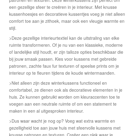
patronen en texturen. Deze winterkussens zijn perfect om
een gezellige sfeer te creëren in je interieur. Met knusse
kussenhoesjes en decoratieve kussentjes voeg je niet alleen
comfort toe aan je zithoek, maar ook een vleugje warmte en
stijl.
>Deze gezellige interieurtextiel kan de uitstraling van elke
ruimte transformeren. Of je nu van een klassieke, moderne
of landelijke stijl houdt, er zijn talloze opties beschikbaar die
bij jouw smaak passen. Kies voor kussens met gebreide
patronen, zachte faux fur texturen of speelse prints om je
interieur op te fleuren tijdens de koude wintermaanden.
>Niet alleen zijn deze winterkussens functioneel en
comfortabel, ze dienen ook als decoratieve elementen in je
huis. Ze kunnen gebruikt worden om kleuraccenten toe te
voegen aan een neutrale ruimte of om een statement te
maken in een al uitgesproken interieur.
>Dus waar wacht je nog op? Voeg wat extra warmte en
gezelligheid toe aan jouw huis met sfeervolle kussens met
knusse patronen en texturen. Creëer een plek waar je