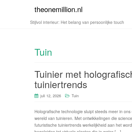
theonemillion.nl
Stijlvol interieur: Het belang van persoonlijke touch
Tuin
Tuinier met holografisc
tuiniertrends
juli 12, 2026
Tuin
Holografische technologie sluipt steeds meer in ons 
wereld van tuinieren. Met ontwikkelingen die sciencef
futuristische tuiniertrends werkelijkheid aan het wo
begeleiden tot virtuele planten die je water […]