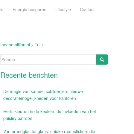
ie
Energie besparen
Lifestyle
Contact
theonemillion.nl
>
Tuin
Search
for:
Recente berichten
De magie van kameel schilderijen: nieuwe
decoratiemogelijkheden voor kantoren
Herfstkleuren in de keuken: de invloeden van het
paisley patroon
Van brandglas tot glans: unieke raamstickers die