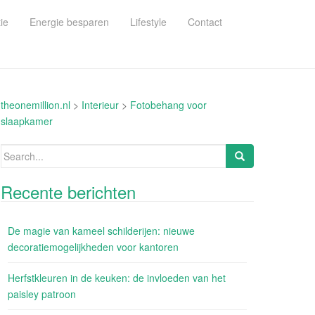
ie
Energie besparen
Lifestyle
Contact
theonemillion.nl
>
Interieur
>
Fotobehang voor
slaapkamer
Search
for:
Recente berichten
De magie van kameel schilderijen: nieuwe
decoratiemogelijkheden voor kantoren
Herfstkleuren in de keuken: de invloeden van het
paisley patroon