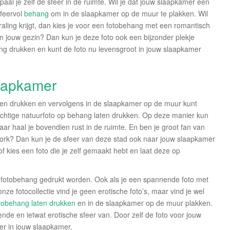
al je zelf de sfeer in de ruimte. Wil je dat jouw slaapkamer een
sfeervol
behang
om in de slaapkamer op de muur te plakken. Wil
raling krijgt, dan kies je voor een fotobehang met een romantisch
an jouw gezin? Dan kun je deze foto ook een bijzonder plekje
ang drukken en kunt de foto nu levensgroot in jouw slaapkamer
laapkamer
 laten drukken en vervolgens in de slaapkamer op de muur kunt
achtige natuurfoto op behang laten drukken. Op deze manier kun
aar haal je bovendien rust in de ruimte. En ben je groot fan van
York? Dan kun je de sfeer van deze stad ook naar jouw slaapkamer
f kies een foto die je zelf gemaakt hebt en laat deze op
p fotobehang gedrukt worden. Ook als je een spannende foto met
n onze fotocollectie vind je geen erotische foto’s, maar vind je wel
tobehang laten drukken
en in de slaapkamer op de muur plakken.
nde en ietwat erotische sfeer van. Door zelf de foto voor jouw
eer in jouw slaapkamer.