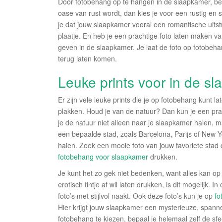
Door fotobehang op te hangen in de slaapkamer, bepa
oase van rust wordt, dan kies je voor een rustig en 
je dat jouw slaapkamer vooral een romantische uitst
plaatje. En heb je een prachtige foto laten maken v
geven in de slaapkamer. Je laat de foto op fotobeh
terug laten komen.
Leuke prints voor in de s
Er zijn vele leuke prints die je op fotobehang kunt
plakken. Houd je van de natuur? Dan kun je een pr
je de natuur niet alleen naar je slaapkamer halen, m
een bepaalde stad, zoals Barcelona, Parijs of New 
halen. Zoek een mooie foto van jouw favoriete stad o
fotobehang voor slaapkamer
drukken.
Je kunt het zo gek niet bedenken, want alles kan o
erotisch tintje af wil laten drukken, is dit mogelijk. I
foto’s met stijlvol naakt. Ook deze foto’s kun je op
fo
Hier krijgt jouw slaapkamer een mysterieuze, spanne
fotobehang te kiezen, bepaal je helemaal zelf de sf