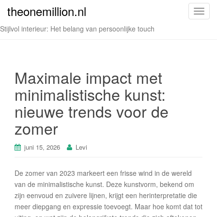
theonemillion.nl
T
o
Stijlvol interieur: Het belang van persoonlijke touch
g
g
l
e
Maximale impact met
n
minimalistische kunst:
a
v
nieuwe trends voor de
i
zomer
g
a
t
juni 15, 2026
Levi
i
o
De zomer van 2023 markeert een frisse wind in de wereld
n
van de minimalistische kunst. Deze kunstvorm, bekend om
zijn eenvoud en zuivere lijnen, krijgt een herinterpretatie die
meer diepgang en expressie toevoegt. Maar hoe komt dat tot