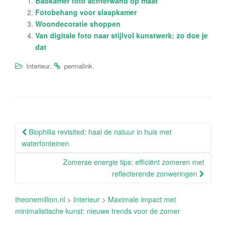
Badkamer foto achterwand op maat
Fotobehang voor slaapkamer
Woondecoratie shoppen
Van digitale foto naar stijlvol kunstwerk: zo doe je
dat
.
.
Interieur
permalink
Post
Biophilia revisited: haal de natuur in huis met
navigation
waterfonteinen
Zomerse energie tips: efficiënt zomeren met
reflecterende zonweringen
theonemillion.nl
>
Interieur
>
Maximale impact met
minimalistische kunst: nieuwe trends voor de zomer