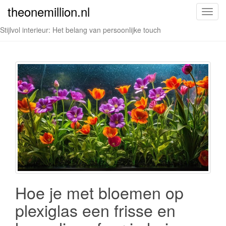
theonemillion.nl
T
o
Stijlvol interieur: Het belang van persoonlijke touch
g
g
l
e
n
a
v
i
g
a
t
i
o
Hoe je met bloemen op
n
plexiglas een frisse en