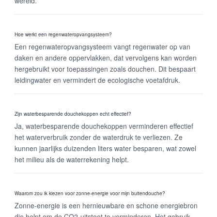
wereld.
Hoe werkt een regenwateropvangsysteem?
Een regenwateropvangsysteem vangt regenwater op van
daken en andere oppervlakken, dat vervolgens kan worden
hergebruikt voor toepassingen zoals douchen. Dit bespaart
leidingwater en vermindert de ecologische voetafdruk.
Zijn waterbesparende douchekoppen echt effectief?
Ja, waterbesparende douchekoppen verminderen effectief
het waterverbruik zonder de waterdruk te verliezen. Ze
kunnen jaarlijks duizenden liters water besparen, wat zowel
het milieu als de waterrekening helpt.
Waarom zou ik kiezen voor zonne-energie voor mijn buitendouche?
Zonne-energie is een hernieuwbare en schone energiebron
die helpt om de CO2-uitstoot te verminderen. Het gebruik