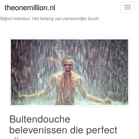
theonemillion.nl
T
o
Stijlvol interieur: Het belang van persoonlijke touch
g
g
l
e
n
a
v
i
g
a
t
i
o
Buitendouche
n
belevenissen die perfect