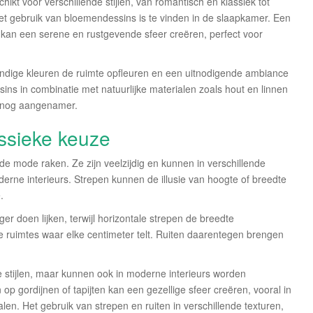
kt voor verschillende stijlen, van romantisch en klassiek tot
et gebruik van bloemendessins is te vinden in de slaapkamer. Een
an een serene en rustgevende sfeer creëren, perfect voor
ige kleuren de ruimte opfleuren en een uitnodigende ambiance
ns in combinatie met natuurlijke materialen zoals hout en linnen
e nog aangenamer.
assieke keuze
t de mode raken. Ze zijn veelzijdig en kunnen in verschillende
derne interieurs. Strepen kunnen de illusie van hoogte of breedte
.
r doen lijken, terwijl horizontale strepen de breedte
re ruimtes waar elke centimeter telt. Ruiten daarentegen brengen
ke stijlen, maar kunnen ook in moderne interieurs worden
op gordijnen of tapijten kan een gezellige sfeer creëren, vooral in
en. Het gebruik van strepen en ruiten in verschillende texturen,