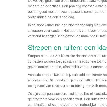
De veelzijdigheid van bloemendessins maakt ze geschi
modern en eclectisch. Een prachtig voorbeeld van h
beddengoed met een zacht, pastel bloemenpatroon k
ontspanning na een lange dag.
In de woonkamer kan een bloemenbehang met levend
scheppen voor gasten. Het gebruik van bloemendessi
versterkt het organische gevoel en maakt de ruimt
Strepen en ruiten: een kl
Strepen en ruiten zijn klassieke dessins die nooit ui
contexten worden toegepast, van traditionele tot mo
geven aan een ruimte, afhankelijk van hun oriëntatie
Verticale strepen kunnen bijvoorbeeld een kamer hoge
accentueren. Dit maakt ze bijzonder nuttig in kleine
een gevoel van structuur en ordening met zich mee.
Ze zijn vaak geassocieerd met landelijke of klassie
geïntegreerd voor een speelse twist. Een ruitpatroon 
combinatie met warme kleuren en natuurlijke material