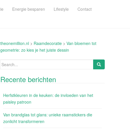
ie
Energie besparen
Lifestyle
Contact
theonemillion.nl
>
Raamdecoratie
>
Van bloemen tot
geometrie: zo kies je het juiste dessin
Search
for:
Recente berichten
Herfstkleuren in de keuken: de invloeden van het
paisley patroon
Van brandglas tot glans: unieke raamstickers die
zonlicht transformeren