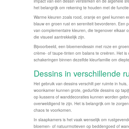
impact van een dessin versterken en de algehele sfe
het belangrijk om rekening te houden met de functie
Warme kleuren zoals rood, oranje en geel kunnen ene
blauw en groen rust en sereniteit bevorderen. Een p
van complementaire kleuren, die tegenover elkaar op 
die visueel aantrekkelijk zijn.
Bijvoorbeeld, een bloemendessin met roze en groen
crème- of taupe-tinten om balans te creëren. Het is
schakeringen binnen dezelfde kleurfamilie om diepte 
Dessins in verschillende r
Het gebruik van dessins verschilt per ruimte in huis, 
woonkamer kunnen grote, gedurfde dessins op tapijten
op kussens of wanddecoraties kunnen worden gebr
overweldigend te zijn. Het is belangrijk om te zorg
chaos te voorkomen.
In slaapkamers is het vaak wenselijk om rustgevend
bloemen- of natuurmotieven op beddengoed of wand