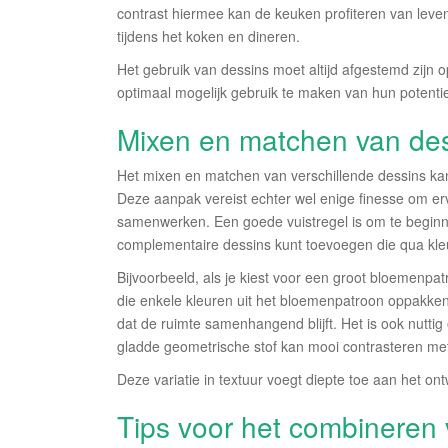
contrast hiermee kan de keuken profiteren van leven
tijdens het koken en dineren.
Het gebruik van dessins moet altijd afgestemd zijn 
optimaal mogelijk gebruik te maken van hun potentie
Mixen en matchen van dess
Het mixen en matchen van verschillende dessins kan l
Deze aanpak vereist echter wel enige finesse om er
samenwerken. Een goede vuistregel is om te beginn
complementaire dessins kunt toevoegen die qua kleur 
Bijvoorbeeld, als je kiest voor een groot bloemenpa
die enkele kleuren uit het bloemenpatroon oppakken. 
dat de ruimte samenhangend blijft. Het is ook nuttig
gladde geometrische stof kan mooi contrasteren m
Deze variatie in textuur voegt diepte toe aan het o
Tips voor het combineren v