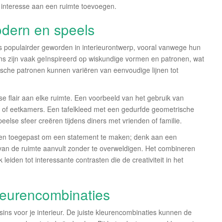
 interesse aan een ruimte toevoegen.
dern en speels
s populairder geworden in interieurontwerp, vooral vanwege hun
ins zijn vaak geïnspireerd op wiskundige vormen en patronen, wat
ische patronen kunnen variëren van eenvoudige lijnen tot
se flair aan elke ruimte. Een voorbeeld van het gebruik van
s of eetkamers. Een tafelkleed met een gedurfde geometrische
peelse sfeer creëren tijdens diners met vrienden of familie.
n toegepast om een statement te maken; denk aan een
van de ruimte aanvult zonder te overweldigen. Het combineren
eiden tot interessante contrasten die de creativiteit in het
kleurencombinaties
sins voor je interieur. De juiste kleurencombinaties kunnen de