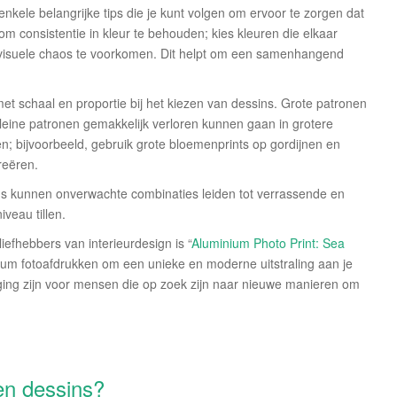
r enkele belangrijke tips die je kunt volgen om ervoor te zorgen dat
m consistentie in kleur te behouden; kies kleuren die elkaar
m visuele chaos te voorkomen. Dit helpt om een samenhangend
et schaal en proportie bij het kiezen van dessins. Grote patronen
 kleine patronen gemakkelijk verloren kunnen gaan in grotere
n; bijvoorbeeld, gebruik grote bloemenprints op gordijnen en
reëren.
oms kunnen onverwachte combinaties leiden tot verrassende en
iveau tillen.
liefhebbers van interieurdesign is “
Aluminium Photo Print: Sea
inium fotoafdrukken om een unieke en moderne uitstraling aan je
eging zijn voor mensen die op zoek zijn naar nieuwe manieren om
ten dessins?