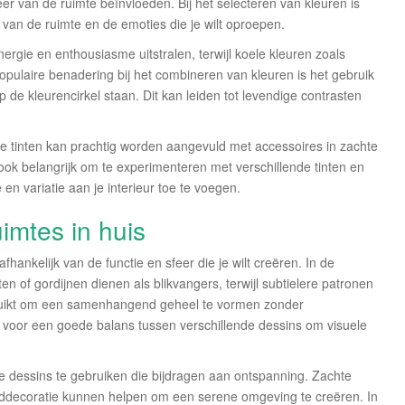
er van de ruimte beïnvloeden. Bij het selecteren van kleuren is
 van de ruimte en de emoties die je wilt oproepen.
rgie en enthousiasme uitstralen, terwijl koele kleuren zoals
opulaire benadering bij het combineren van kleuren is het gebruik
de kleurencirkel staan. Dit kan leiden tot levendige contrasten
e tinten kan prachtig worden aangevuld met accessoires in zachte
 ook belangrijk om te experimenteren met verschillende tinten en
en variatie aan je interieur toe te voegen.
uimtes in huis
afhankelijk van de functie en sfeer die je wilt creëren. In de
 of gordijnen dienen als blikvangers, terwijl subtielere patronen
uikt om een samenhangend geheel te vormen zonder
en voor een goede balans tussen verschillende dessins om visuele
e dessins te gebruiken die bijdragen aan ontspanning. Zachte
decoratie kunnen helpen om een serene omgeving te creëren. In