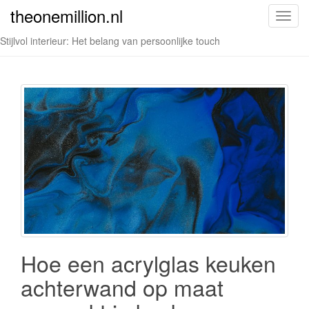
theonemillion.nl
T
o
Stijlvol interieur: Het belang van persoonlijke touch
g
g
l
e
n
a
v
i
g
a
t
i
o
Hoe een acrylglas keuken
n
achterwand op maat