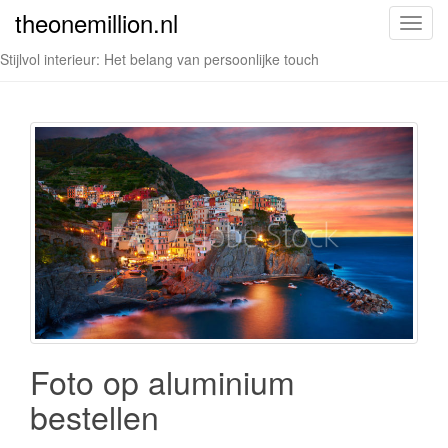
theonemillion.nl
T
o
Stijlvol interieur: Het belang van persoonlijke touch
g
g
l
e
n
a
v
i
g
a
t
i
o
Foto op aluminium
n
bestellen