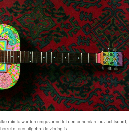
 elke ruimte worden omgevormd tot een bohemian toevluchtsoord,
borrel of een uitgebreide viering is.