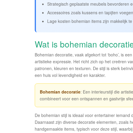
Strategisch geplaatste meubels bevorderen ee
Accessoires zoals kussens en tapijten voegen
Lage kosten bohemian items zijn makkelijk te 
Wat is bohemian decorati
Bohemian decoratie, vaak afgekort tot ‘boho’, is een v
artistieke expressie. Het richt zich op het creëren
patronen, kleuren en texturen. De stijl is sterk beïnv
een huis vol levendigheid en karakter.
Bohemian decoratie
: Een interieurstijl die arti
combineert voor een ontspannen en gastvrije sfee
De bohemian stijl is ideaal voor entertainer iemand d
Daarnaast zijn diverse decoratie elementen, zoals h
handgemaakte items, typisch voor deze stijl, waarbij e