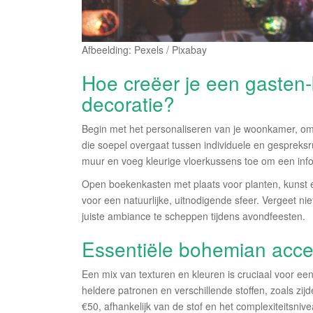
Afbeelding: Pexels / Pixabay
Hoe creëer je een gasten
decoratie?
Begin met het personaliseren van je woonkamer, omdat
die soepel overgaat tussen individuele en gespreks
muur en voeg kleurige vloerkussens toe om een info
Open boekenkasten met plaats voor planten, kunst
voor een natuurlijke, uitnodigende sfeer. Vergeet nie
juiste ambiance te scheppen tijdens avondfeesten.
Essentiële bohemian acces
Een mix van texturen en kleuren is cruciaal voor e
heldere patronen en verschillende stoffen, zoals zij
€50, afhankelijk van de stof en het complexiteitsniv