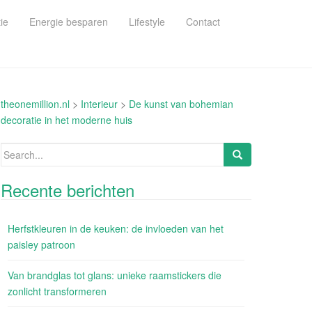
ie
Energie besparen
Lifestyle
Contact
theonemillion.nl
>
Interieur
>
De kunst van bohemian
decoratie in het moderne huis
Search
for:
Recente berichten
Herfstkleuren in de keuken: de invloeden van het
paisley patroon
Van brandglas tot glans: unieke raamstickers die
zonlicht transformeren