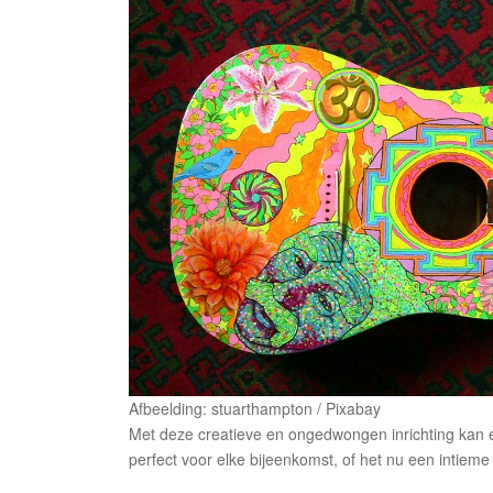
Afbeelding: stuarthampton / Pixabay
Met deze creatieve en ongedwongen inrichting kan
perfect voor elke bijeenkomst, of het nu een intieme 