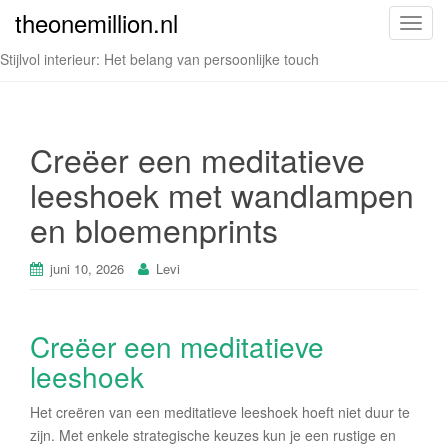
theonemillion.nl
T
o
Stijlvol interieur: Het belang van persoonlijke touch
g
g
l
e
Creëer een meditatieve
n
leeshoek met wandlampen
a
v
en bloemenprints
i
g
juni 10, 2026
Levi
a
t
i
Creëer een meditatieve
o
leeshoek
n
Het creëren van een meditatieve leeshoek hoeft niet duur te
zijn. Met enkele strategische keuzes kun je een rustige en